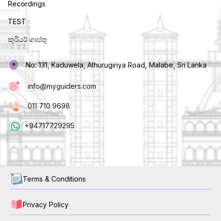
Recordings
TEST
කුරියර් ගාස්තු
No: 131, Kaduwela, Athurugiriya Road, Malabe, Sri Lanka
info@myguiders.com
011 710 9698
+94717729295
Terms & Conditions
Privacy Policy