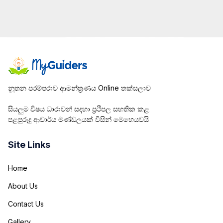
නූතන පරම්පරාව ආමන්ත්‍රණය Online තක්සලාව
සියලුම විෂය ධාරාවන් සදහා ප්‍රථිපල සහතික කළ
පළපුරුදු ආචාර්ය මණ්ඩලයක් විසින් මෙහෙයවයි
Site Links
Home
About Us
Contact Us
Gallery