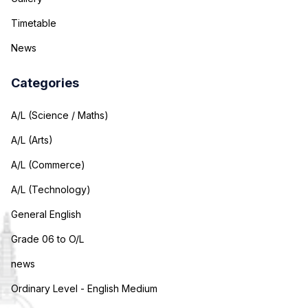
Timetable
News
Categories
A/L (Science / Maths)
A/L (Arts)
A/L (Commerce)
A/L (Technology)
General English
Grade 06 to O/L
news
Ordinary Level - English Medium