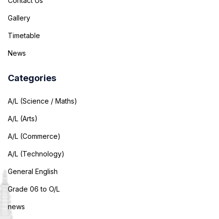
Contact Us
Gallery
Timetable
News
Categories
A/L (Science / Maths)
A/L (Arts)
A/L (Commerce)
A/L (Technology)
General English
Grade 06 to O/L
news