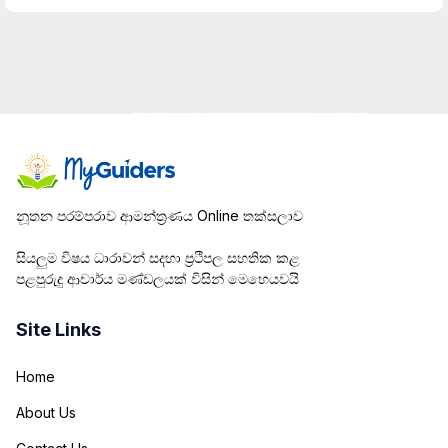
නූතන පරම්පරාව ආමන්ත්‍රණය Online තක්සලාව
සියලුම විෂය ධාරාවන් සදහා ප්‍රථිපල සහතික කළ
පළපුරුදු ආචාර්ය මණ්ඩලයක් විසින් මෙහෙයවයි
Site Links
Home
About Us