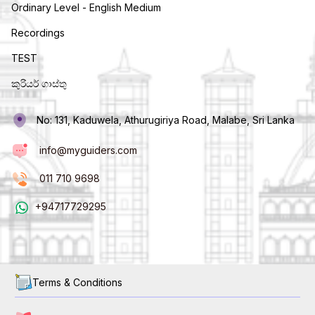
Ordinary Level - English Medium
Recordings
TEST
කුරියර් ගාස්තු
No: 131, Kaduwela, Athurugiriya Road, Malabe, Sri Lanka
info@myguiders.com
011 710 9698
+94717729295
Terms & Conditions