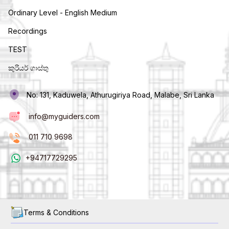
Ordinary Level - English Medium
Recordings
TEST
කුරියර් ගාස්තු
No: 131, Kaduwela, Athurugiriya Road, Malabe, Sri Lanka
info@myguiders.com
011 710 9698
+94717729295
Terms & Conditions