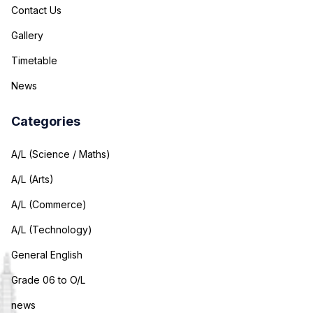
Contact Us
Gallery
Timetable
News
Categories
A/L (Science / Maths)
A/L (Arts)
A/L (Commerce)
A/L (Technology)
General English
Grade 06 to O/L
news