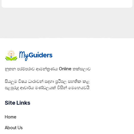
නූතන පරම්පරාව ආමන්ත්‍රණය Online තක්සලාව
සියලුම විෂය ධාරාවන් සදහා ප්‍රථිපල සහතික කළ
පළපුරුදු ආචාර්ය මණ්ඩලයක් විසින් මෙහෙයවයි
Site Links
Home
About Us