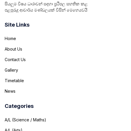
සියලුම විෂය ධාරාවන් සදහා ප්‍රථිපල සහතික කළ
පළපුරුදු ආචාර්ය මණ්ඩලයක් විසින් මෙහෙයවයි
Site Links
Home
About Us
Contact Us
Gallery
Timetable
News
Categories
A/L (Science / Maths)
A/L (Arts)