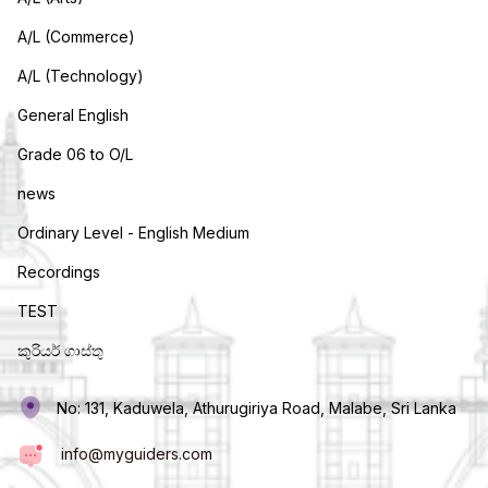
A/L (Commerce)
A/L (Technology)
General English
Grade 06 to O/L
news
Ordinary Level - English Medium
Recordings
TEST
කුරියර් ගාස්තු
No: 131, Kaduwela, Athurugiriya Road, Malabe, Sri Lanka
info@myguiders.com