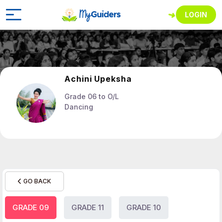
LOGIN
Achini Upeksha
Grade 06 to O/L
Dancing
GO BACK
GRADE 09
GRADE 11
GRADE 10