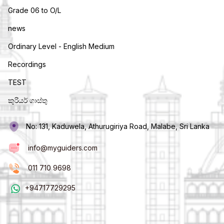
Grade 06 to O/L
news
Ordinary Level - English Medium
Recordings
TEST
කුරියර් ගාස්තු
No: 131, Kaduwela, Athurugiriya Road, Malabe, Sri Lanka
info@myguiders.com
011 710 9698
+94717729295