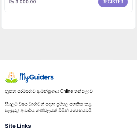
Rs 3,000.00
REGISTER
නූතන පරම්පරාව ආමන්ත්‍රණය Online තක්සලාව
සියලුම විෂය ධාරාවන් සදහා ප්‍රථිපල සහතික කළ
පළපුරුදු ආචාර්ය මණ්ඩලයක් විසින් මෙහෙයවයි
Site Links