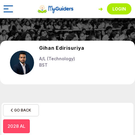
LOGIN
Gihan Edirisuriya
A/L (Technology)
BST
GO BACK
2028 AL