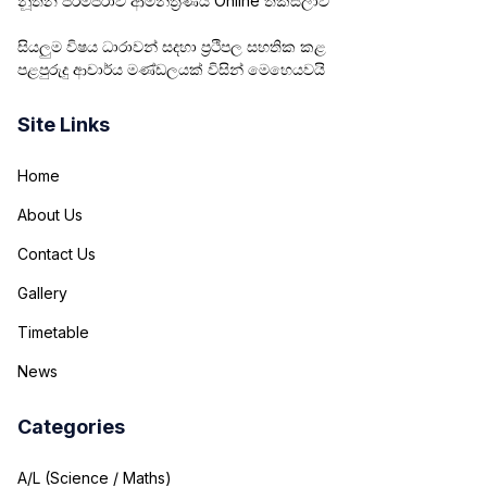
නූතන පරම්පරාව ආමන්ත්‍රණය Online තක්සලාව
සියලුම විෂය ධාරාවන් සදහා ප්‍රථිපල සහතික කළ
පළපුරුදු ආචාර්ය මණ්ඩලයක් විසින් මෙහෙයවයි
Site Links
Home
About Us
Contact Us
Gallery
Timetable
News
Categories
A/L (Science / Maths)