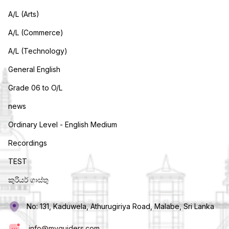
A/L (Arts)
A/L (Commerce)
A/L (Technology)
General English
Grade 06 to O/L
news
Ordinary Level - English Medium
Recordings
TEST
කුරියර් ගාස්තු
No: 131, Kaduwela, Athurugiriya Road, Malabe, Sri Lanka
info@myguiders.com