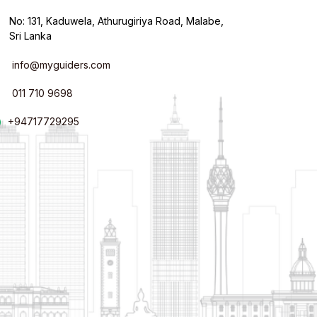
No: 131, Kaduwela, Athurugiriya Road, Malabe,
Sri Lanka
info@myguiders.com
011 710 9698
+94717729295