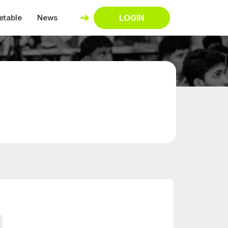
etable
News
LOGIN