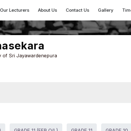
Our Lecturers
About Us
Contact Us
Gallery
Tim
nasekara
ty of Sri Jayawardenepura
)
GRADE 11 (FEB O/L)
GRADE 11
GRADE 10