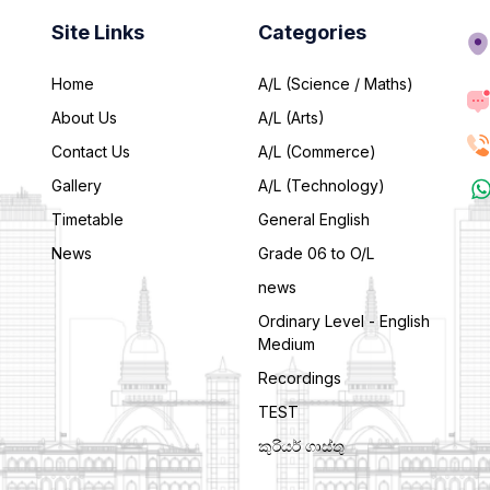
Site Links
Categories
Home
A/L (Science / Maths)
About Us
A/L (Arts)
Contact Us
A/L (Commerce)
Gallery
A/L (Technology)
Timetable
General English
News
Grade 06 to O/L
news
Ordinary Level - English
Medium
Recordings
TEST
කුරියර් ගාස්තු